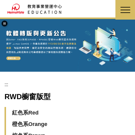
跳
到
主
要
內
容
區
:::
RWD櫥窗版型
紅色系Red
橙色系Orange