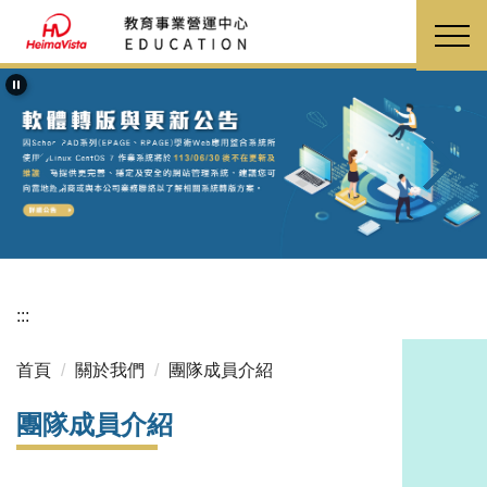
跳
到
主
要
內
容
區
:::
首頁
關於我們
團隊成員介紹
團隊成員介紹