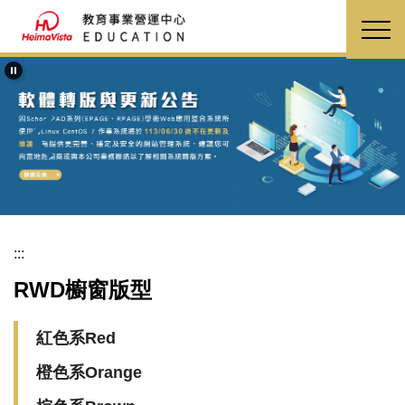
跳
到
主
要
內
容
區
:::
RWD櫥窗版型
紅色系Red
橙色系Orange