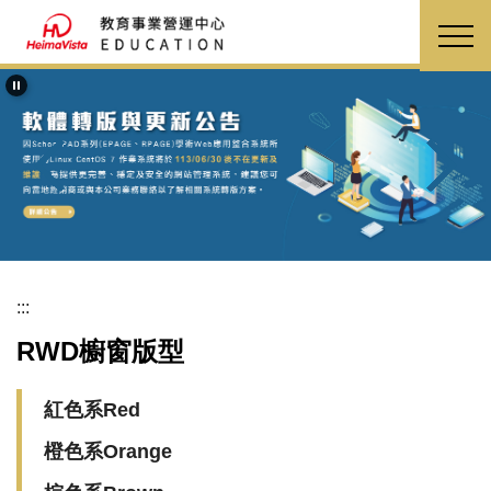
跳
到
主
要
內
容
區
:::
RWD櫥窗版型
紅色系Red
橙色系Orange