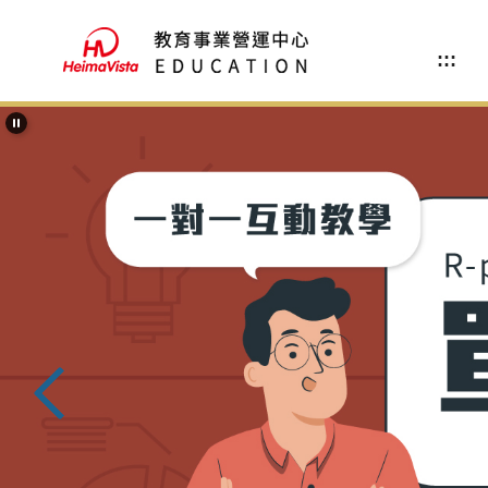
跳
到
:::
主
要
內
容
區