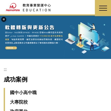
跳
到
主
要
內
容
區
:::
成功案例
國中小高中職
大專院校