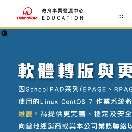
跳
到
:::
主
要
內
容
區