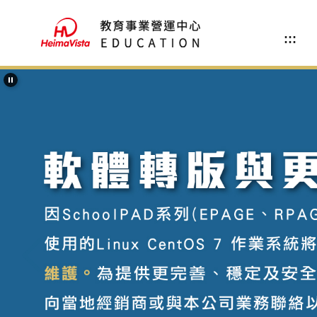
跳
到
:::
主
要
內
容
區