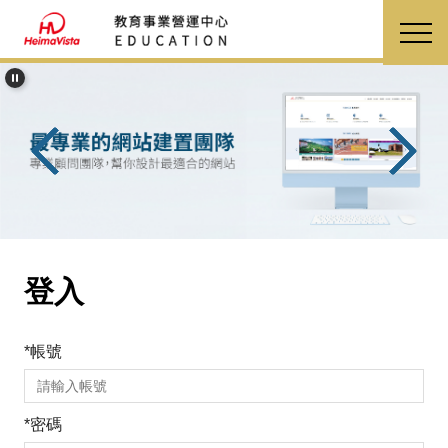
跳
到
主
要
內
容
區
登入
*
帳號
*
密碼