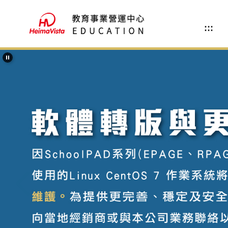
跳
到
:::
主
要
內
容
區