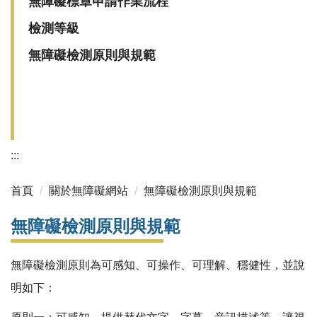
無障礙標章申請作業流程
檢測等級
無障礙檢測原則與規範
:::
首頁
關於無障礙網站
無障礙檢測原則與規範
無障礙檢測原則與規範
無障礙檢測原則為可感知、可操作、可理解、穩健性，並說
明如下：