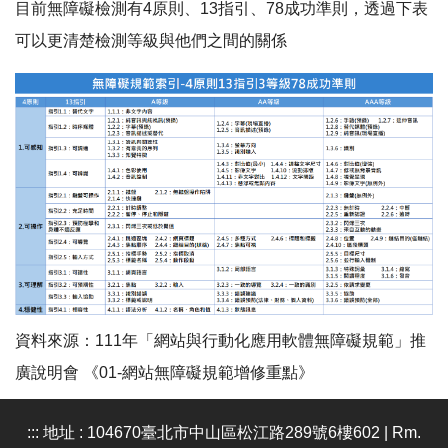
目前無障礙檢測有4原則、13指引、78成功準則，透過下表
可以更清楚檢測等級與他們之間的關係
資料來源：111年「網站與行動化應用軟體無障礙規範」推
廣說明會 《01-網站無障礙規範增修重點》
:::
地址 : 104670臺北市中山區松江路289號6樓602 | Rm.