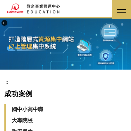
跳
到
主
要
內
容
區
:::
成功案例
國中小高中職
大專院校